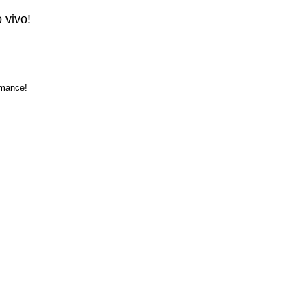
 vivo!
rmance!