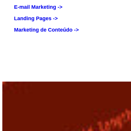
E-mail Marketing ->
Landing Pages ->
Marketing de Conteúdo ->