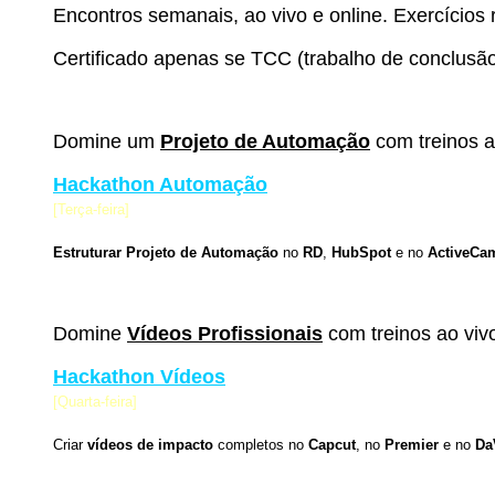
Encontros semanais, ao vivo e online. Exercícios r
Certificado apenas se TCC (trabalho de conclusã
Domine um
Projeto de Automação
com treinos a
Hackathon Automação
[Terça-feira]
Estruturar Projeto de Automação
no
RD
,
HubSpot
e no
ActiveCa
Domine
Vídeos Profissionais
com treinos ao viv
Hackathon Vídeos
[Quarta-feira]
Criar
vídeos de impacto
completos no
Capcut
, no
Premier
e no
Da