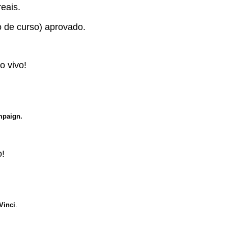
eais.
o de curso) aprovado.
o vivo!
mpaign.
o!
Vinci
.